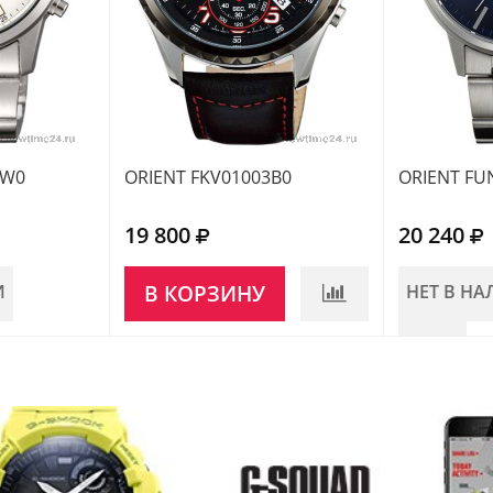
1W0
ORIENT FKV01003B0
ORIENT FU
19 800
20 240
И
В КОРЗИНУ
НЕТ В Н