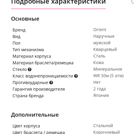
Подробные характеристики
Основные
Orient
Бренд
Наручные
Вид
мужской
Пол
Кварцевый
Тип механизма
Сталь
Материал корпуса
Кожа
Материал браслета/ремешка
Минеральное
Стекло
WR 50м (5 атм)
Класс водонепроницаемости
Нет
Противоударные
2 года
Гарантия производителя
Япония
Страна бренда
Дополнительные
Стальной
Цвет корпуса
Коричневый
Цвет браслета / ремешка