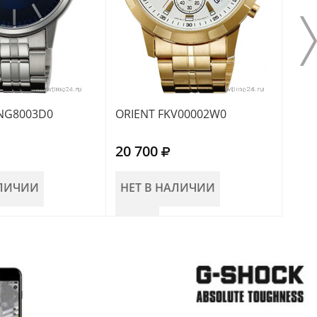
NG8003D0
ORIENT FKV00002W0
ORIE
20 700
19 
АЛИЧИИ
НЕТ В НАЛИЧИИ
В