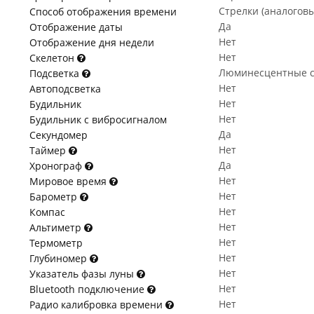
Стрелки (аналогов
Способ отображения времени
Да
Отображение даты
Нет
Отображение дня недели
Нет
Скелетон
Люминесцентные с
Подсветка
Нет
Автоподсветка
Нет
Будильник
Нет
Будильник с вибросигналом
Да
Секундомер
Нет
Таймер
Да
Хронограф
Нет
Мировое время
Нет
Барометр
Нет
Компас
Нет
Альтиметр
Нет
Термометр
Нет
Глубиномер
Нет
Указатель фазы луны
Нет
Bluetooth подключение
Нет
Радио калибровка времени