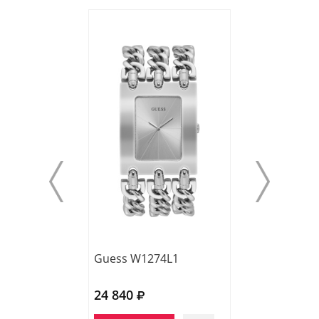
Guess W1274L1
Guess GW1010
24 840
19 210