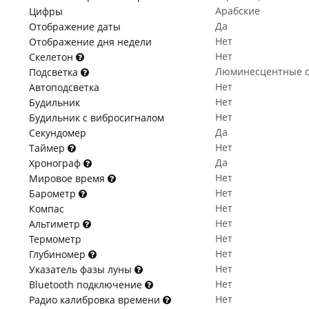
Арабские
Цифры
Да
Отображение даты
Нет
Отображение дня недели
Нет
Скелетон
Люминесцентные с
Подсветка
Нет
Автоподсветка
Нет
Будильник
Нет
Будильник с вибросигналом
Да
Секундомер
Нет
Таймер
Да
Хронограф
Нет
Мировое время
Нет
Барометр
Нет
Компас
Нет
Альтиметр
Нет
Термометр
Нет
Глубиномер
Нет
Указатель фазы луны
Нет
Bluetooth подключение
Нет
Радио калибровка времени