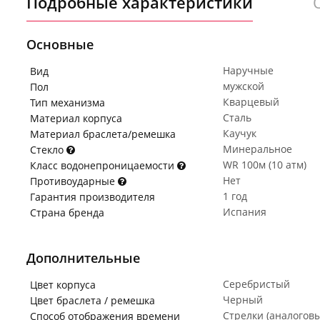
Подробные характеристики
Основные
Наручные
Вид
мужской
Пол
Кварцевый
Тип механизма
Сталь
Материал корпуса
Каучук
Материал браслета/ремешка
Минеральное
Стекло
WR 100м (10 атм)
Класс водонепроницаемости
Нет
Противоударные
1 год
Гарантия производителя
Испания
Страна бренда
Дополнительные
Серебристый
Цвет корпуса
Черный
Цвет браслета / ремешка
Стрелки (аналогов
Способ отображения времени