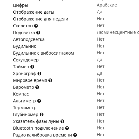
Арабские
Цифры
Да
Отображение даты
Нет
Отображение дня недели
Нет
Скелетон
Люминесцентные с
Подсветка
Нет
Автоподсветка
Нет
Будильник
Нет
Будильник с вибросигналом
Да
Секундомер
Нет
Таймер
Да
Хронограф
Нет
Мировое время
Нет
Барометр
Нет
Компас
Нет
Альтиметр
Нет
Термометр
Нет
Глубиномер
Нет
Указатель фазы луны
Нет
Bluetooth подключение
Нет
Радио калибровка времени