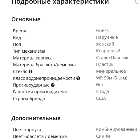
Подробные характеристики
Основные
Guess
Бренд
Наручные
Вид
женский
Пол
Кварцевый
Тип механизма
Сталь+Пластик
Материал корпуса
Пластик
Материал браслета/ремешка
Минеральное
Стекло
WR 50м (5 атм)
Класс водонепроницаемости
Нет
Противоударные
2 года
Гарантия производителя
США
Страна бренда
Дополнительные
Комбинированный
Цвет корпуса
Синий
Цвет браслета / ремешка