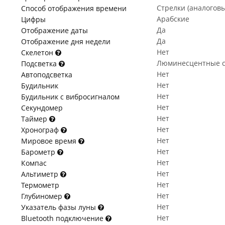
Стрелки (аналогов
Способ отображения времени
Арабские
Цифры
Да
Отображение даты
Да
Отображение дня недели
Нет
Скелетон
Люминесцентные с
Подсветка
Нет
Автоподсветка
Нет
Будильник
Нет
Будильник с вибросигналом
Нет
Секундомер
Нет
Таймер
Нет
Хронограф
Нет
Мировое время
Нет
Барометр
Нет
Компас
Нет
Альтиметр
Нет
Термометр
Нет
Глубиномер
Нет
Указатель фазы луны
Нет
Bluetooth подключение