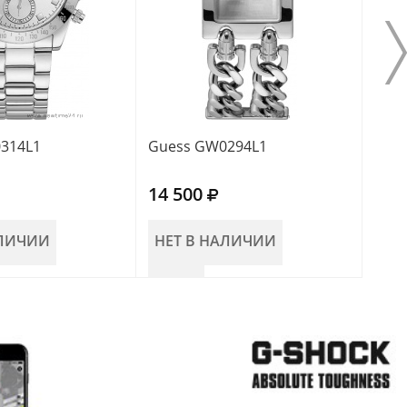
314L1
Guess GW0294L1
Gue
14 500
18 
АЛИЧИИ
НЕТ В НАЛИЧИИ
НЕ