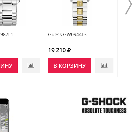
987L1
Guess GW0944L3
Gue
19 210
16 
ЗИНУ
В КОРЗИНУ
В