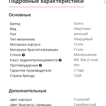
Подробные характеристики
Основные
Guess
Бренд
Наручные
Вид
женский
Пол
Кварцевый
Тип механизма
Сталь
Материал корпуса
Сталь
Материал браслета/ремешка
Минеральное
Стекло
WR 30м (3 атм)
Класс водонепроницаемости
Нет
Противоударные
2 года
Гарантия производителя
США
Страна бренда
Дополнительные
Стальной
Цвет корпуса
Серебристый
Цвет браслета / ремешка