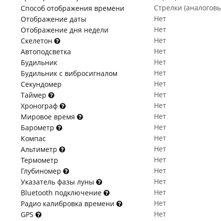
Стрелки (аналогов
Способ отображения времени
Нет
Отображение даты
Нет
Отображение дня недели
Нет
Скелетон
Нет
Автоподсветка
Нет
Будильник
Нет
Будильник с вибросигналом
Нет
Секундомер
Нет
Таймер
Нет
Хронограф
Нет
Мировое время
Нет
Барометр
Нет
Компас
Нет
Альтиметр
Нет
Термометр
Нет
Глубиномер
Нет
Указатель фазы луны
Нет
Bluetooth подключение
Нет
Радио калибровка времени
Нет
GPS