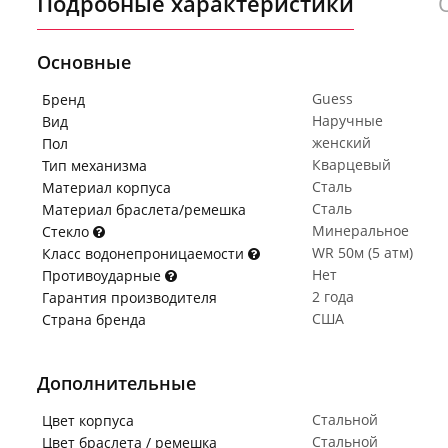
Подробные характеристики
Основные
Guess
Бренд
Наручные
Вид
женский
Пол
Кварцевый
Тип механизма
Сталь
Материал корпуса
Сталь
Материал браслета/ремешка
Минеральное
Стекло
WR 50м (5 атм)
Класс водонепроницаемости
Нет
Противоударные
2 года
Гарантия производителя
США
Страна бренда
Дополнительные
Стальной
Цвет корпуса
Стальной
Цвет браслета / ремешка