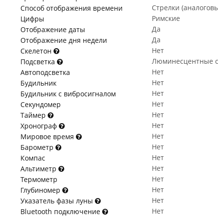
Стрелки (аналогов
Способ отображения времени
Римские
Цифры
Да
Отображение даты
Да
Отображение дня недели
Нет
Скелетон
Люминесцентные с
Подсветка
Нет
Автоподсветка
Нет
Будильник
Нет
Будильник с вибросигналом
Нет
Секундомер
Нет
Таймер
Нет
Хронограф
Нет
Мировое время
Нет
Барометр
Нет
Компас
Нет
Альтиметр
Нет
Термометр
Нет
Глубиномер
Нет
Указатель фазы луны
Нет
Bluetooth подключение