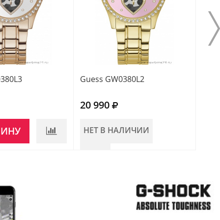
380L3
Guess GW0380L2
Gue
20 990
19 
ЗИНУ
НЕТ В НАЛИЧИИ
НЕ