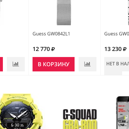
Guess GW0842L1
Guess GW0
12 770
13 230
В КОРЗИНУ
НЕТ В Н