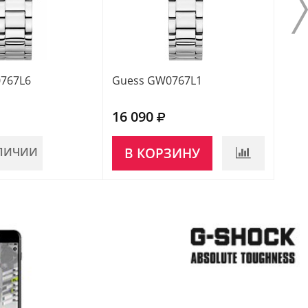
767L6
Guess GW0767L1
Gue
16 090
16 
АЛИЧИИ
В КОРЗИНУ
НЕ