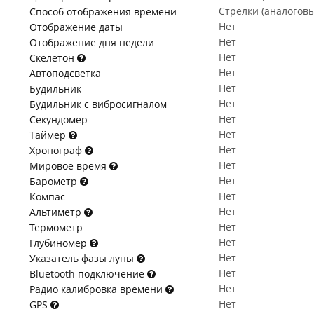
Стрелки (аналогов
Способ отображения времени
Нет
Отображение даты
Нет
Отображение дня недели
Нет
Скелетон
Нет
Автоподсветка
Нет
Будильник
Нет
Будильник с вибросигналом
Нет
Секундомер
Нет
Таймер
Нет
Хронограф
Нет
Мировое время
Нет
Барометр
Нет
Компас
Нет
Альтиметр
Нет
Термометр
Нет
Глубиномер
Нет
Указатель фазы луны
Нет
Bluetooth подключение
Нет
Радио калибровка времени
Нет
GPS