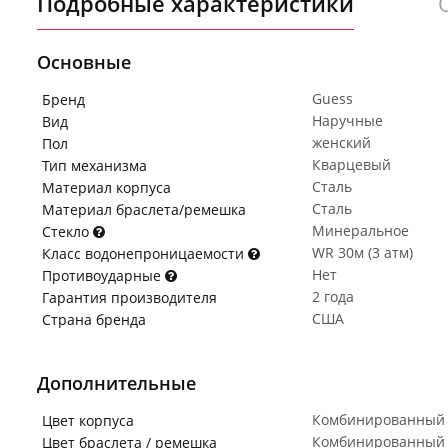
Подробные характеристики
Основные
Guess
Бренд
Наручные
Вид
женский
Пол
Кварцевый
Тип механизма
Сталь
Материал корпуса
Сталь
Материал браслета/ремешка
Минеральное
Стекло
WR 30м (3 атм)
Класс водонепроницаемости
Нет
Противоударные
2 года
Гарантия производителя
США
Страна бренда
Дополнительные
Комбинированный
Цвет корпуса
Комбинированный
Цвет браслета / ремешка