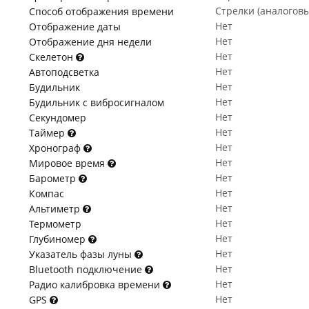
Стрелки (аналогов
Способ отображения времени
Нет
Отображение даты
Нет
Отображение дня недели
Нет
Скелетон
Нет
Автоподсветка
Нет
Будильник
Нет
Будильник с вибросигналом
Нет
Секундомер
Нет
Таймер
Нет
Хронограф
Нет
Мировое время
Нет
Барометр
Нет
Компас
Нет
Альтиметр
Нет
Термометр
Нет
Глубиномер
Нет
Указатель фазы луны
Нет
Bluetooth подключение
Нет
Радио калибровка времени
Нет
GPS