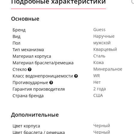
Подробные характеристики
Основные
Guess
Бренд
Наручные
Вид
мужской
Пол
Кварцевый
Тип механизма
Сталь
Материал корпуса
Кожа
Материал браслета/ремешка
Минеральное
Стекло
WR
Класс водонепроницаемости
Нет
Противоударные
2 года
Гарантия производителя
США
Страна бренда
Дополнительные
Черный
Цвет корпуса
Черный
Цвет браслета / ремешка