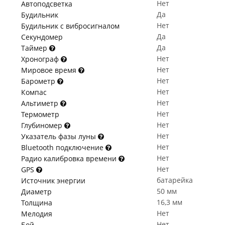
Нет
Автоподсветка
Да
Будильник
Нет
Будильник с вибросигналом
Да
Секундомер
Да
Таймер
Нет
Хронограф
Нет
Мировое время
Нет
Барометр
Нет
Компас
Нет
Альтиметр
Нет
Термометр
Нет
Глубиномер
Нет
Указатель фазы луны
Нет
Bluetooth подключение
Нет
Радио калибровка времени
Нет
GPS
батарейка
Источник энергии
50 мм
Диаметр
16,3 мм
Толщина
Нет
Мелодия
Нет
Бой