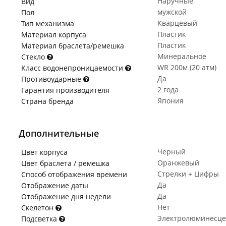
Наручные
Вид
мужской
Пол
Кварцевый
Тип механизма
Пластик
Материал корпуса
Пластик
Материал браслета/ремешка
Минеральное
Стекло
WR 200м (20 атм)
Класс водонепроницаемости
Да
Противоударные
2 года
Гарантия производителя
Япония
Страна бренда
Дополнительные
Черный
Цвет корпуса
Оранжевый
Цвет браслета / ремешка
Стрелки + Цифры
Способ отображения времени
Да
Отображение даты
Да
Отображение дня недели
Нет
Скелетон
Электролюминесце
Подсветка