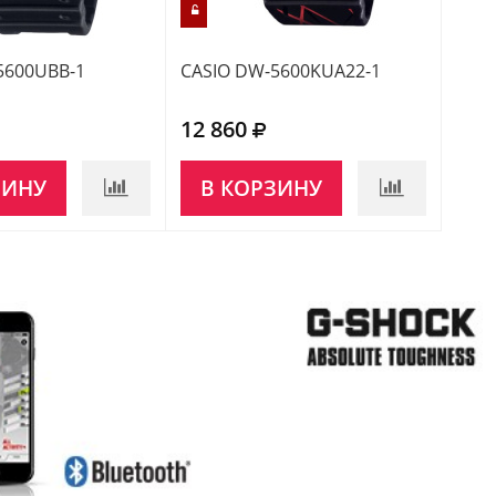
5600UBB-1
CASIO DW-5600KUA22-1
CASI
12 860
14 
ЗИНУ
В КОРЗИНУ
НЕ