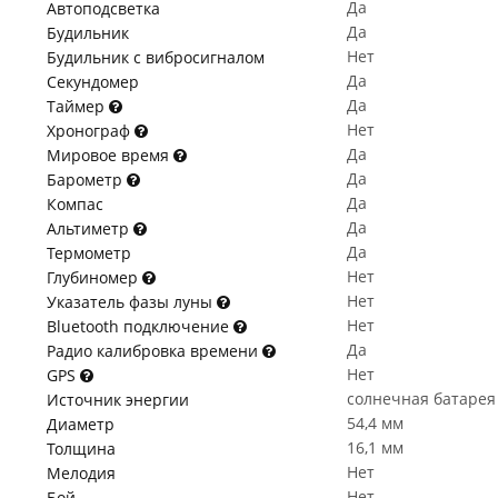
Да
Автоподсветка
Да
Будильник
Нет
Будильник с вибросигналом
Да
Секундомер
Да
Таймер
Нет
Хронограф
Да
Мировое время
Да
Барометр
Да
Компас
Да
Альтиметр
Да
Термометр
Нет
Глубиномер
Нет
Указатель фазы луны
Нет
Bluetooth подключение
Да
Радио калибровка времени
Нет
GPS
солнечная батарея
Источник энергии
54,4 мм
Диаметр
16,1 мм
Толщина
Нет
Мелодия
Нет
Бой