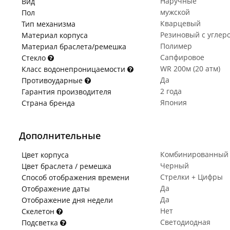
Наручные
Вид
мужской
Пол
Кварцевый
Тип механизма
Резиновый с углер
Материал корпуса
Полимер
Материал браслета/ремешка
Сапфировое
Стекло
WR 200м (20 атм)
Класс водонепроницаемости
Да
Противоударные
2 года
Гарантия производителя
Япония
Страна бренда
Дополнительные
Комбинированный
Цвет корпуса
Черный
Цвет браслета / ремешка
Стрелки + Цифры
Способ отображения времени
Да
Отображение даты
Да
Отображение дня недели
Нет
Скелетон
Светодиодная
Подсветка