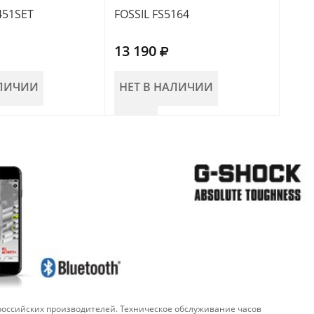
451SET
FOSSIL FS5164
FOSS
13 190
11 
АЛИЧИИ
НЕТ В НАЛИЧИИ
НЕ
 российских производителей. Техническое обслуживание часов