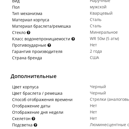
Наручные
Вид
мужской
Пол
Кварцевый
Тип механизма
Сталь
Материал корпуса
Сталь
Материал браслета/ремешка
Минеральное
Стекло
WR 50м (5 атм)
Класс водонепроницаемости
Нет
Противоударные
2 года
Гарантия производителя
США
Страна бренда
Дополнительные
Черный
Цвет корпуса
Черный
Цвет браслета / ремешка
Стрелки (аналогов
Способ отображения времени
Нет
Отображение даты
Нет
Отображение дня недели
Нет
Скелетон
Люминесцентные с
Подсветка