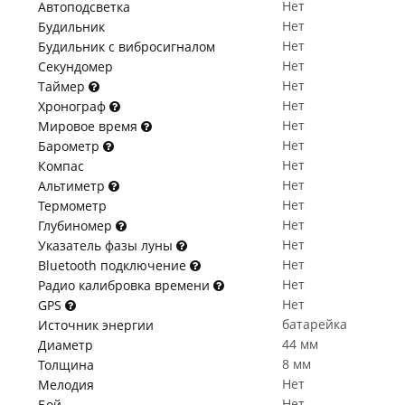
Нет
Автоподсветка
Нет
Будильник
Нет
Будильник с вибросигналом
Нет
Секундомер
Нет
Таймер
Нет
Хронограф
Нет
Мировое время
Нет
Барометр
Нет
Компас
Нет
Альтиметр
Нет
Термометр
Нет
Глубиномер
Нет
Указатель фазы луны
Нет
Bluetooth подключение
Нет
Радио калибровка времени
Нет
GPS
батарейка
Источник энергии
44 мм
Диаметр
8 мм
Толщина
Нет
Мелодия
Нет
Бой