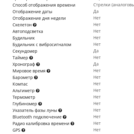
Стрелки (аналогов
Способ отображения времени
Да
Отображение даты
Нет
Отображение дня недели
Нет
Скелетон
Нет
Автоподсветка
Нет
Будильник
Нет
Будильник с вибросигналом
Да
Секундомер
Нет
Таймер
Да
Хронограф
Нет
Мировое время
Нет
Барометр
Нет
Компас
Нет
Альтиметр
Нет
Термометр
Нет
Глубиномер
Нет
Указатель фазы луны
Нет
Bluetooth подключение
Нет
Радио калибровка времени
Нет
GPS