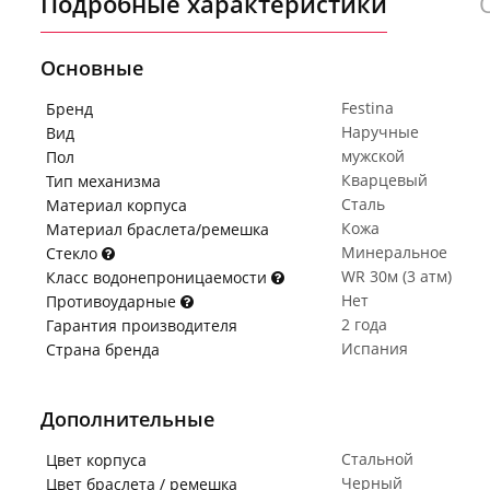
Подробные характеристики
Основные
Festina
Бренд
Наручные
Вид
мужской
Пол
Кварцевый
Тип механизма
Сталь
Материал корпуса
Кожа
Материал браслета/ремешка
Минеральное
Стекло
WR 30м (3 атм)
Класс водонепроницаемости
Нет
Противоударные
2 года
Гарантия производителя
Испания
Страна бренда
Дополнительные
Стальной
Цвет корпуса
Черный
Цвет браслета / ремешка