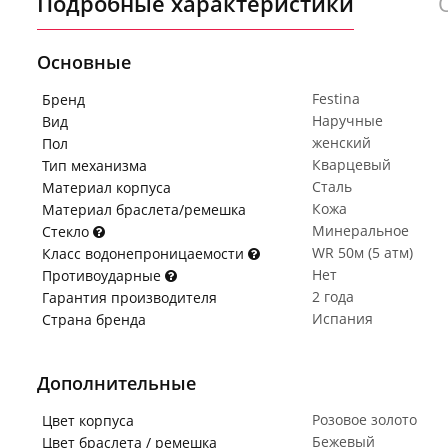
Подробные характеристики
Основные
Festina
Бренд
Наручные
Вид
женский
Пол
Кварцевый
Тип механизма
Сталь
Материал корпуса
Кожа
Материал браслета/ремешка
Минеральное
Стекло
WR 50м (5 атм)
Класс водонепроницаемости
Нет
Противоударные
2 года
Гарантия производителя
Испания
Страна бренда
Дополнительные
Розовое золото
Цвет корпуса
Бежевый
Цвет браслета / ремешка