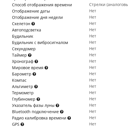
Стрелки (аналогов
Способ отображения времени
Нет
Отображение даты
Нет
Отображение дня недели
Нет
Скелетон
Нет
Автоподсветка
Нет
Будильник
Нет
Будильник с вибросигналом
Нет
Секундомер
Нет
Таймер
Нет
Хронограф
Нет
Мировое время
Нет
Барометр
Нет
Компас
Нет
Альтиметр
Нет
Термометр
Нет
Глубиномер
Нет
Указатель фазы луны
Нет
Bluetooth подключение
Нет
Радио калибровка времени
Нет
GPS