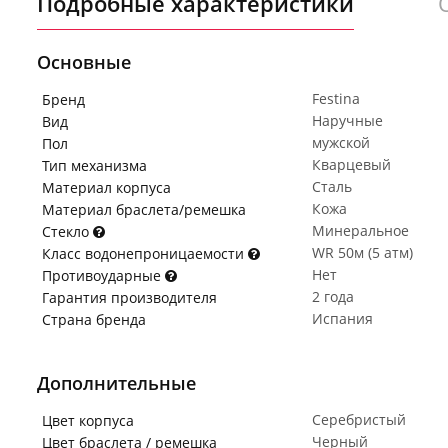
Подробные характеристики
Основные
Festina
Бренд
Наручные
Вид
мужской
Пол
Кварцевый
Тип механизма
Сталь
Материал корпуса
Кожа
Материал браслета/ремешка
Минеральное
Стекло
WR 50м (5 атм)
Класс водонепроницаемости
Нет
Противоударные
2 года
Гарантия производителя
Испания
Страна бренда
Дополнительные
Серебристый
Цвет корпуса
Черный
Цвет браслета / ремешка