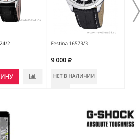
824/2
Festina 16573/3
Fest
9 000
8 0
ЗИНУ
НЕТ В НАЛИЧИИ
НЕ