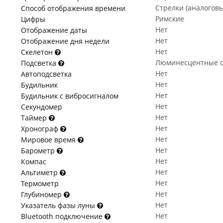
Стрелки (аналогов
Способ отображения времени
Римские
Цифры
Нет
Отображение даты
Нет
Отображение дня недели
Нет
Скелетон
Люминесцентные с
Подсветка
Нет
Автоподсветка
Нет
Будильник
Нет
Будильник с вибросигналом
Нет
Секундомер
Нет
Таймер
Нет
Хронограф
Нет
Мировое время
Нет
Барометр
Нет
Компас
Нет
Альтиметр
Нет
Термометр
Нет
Глубиномер
Нет
Указатель фазы луны
Нет
Bluetooth подключение