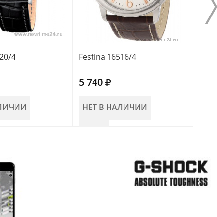
520/4
Festina 16516/4
Fest
5 740
5 7
АЛИЧИИ
НЕТ В НАЛИЧИИ
НЕ