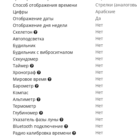
Стрелки (аналогов
Способ отображения времени
Арабские
Цифры
Да
Отображение даты
Нет
Отображение дня недели
Нет
Скелетон
Нет
Автоподсветка
Нет
Будильник
Нет
Будильник с вибросигналом
Нет
Секундомер
Нет
Таймер
Нет
Хронограф
Нет
Мировое время
Нет
Барометр
Нет
Компас
Нет
Альтиметр
Нет
Термометр
Нет
Глубиномер
Нет
Указатель фазы луны
Нет
Bluetooth подключение
Нет
Радио калибровка времени