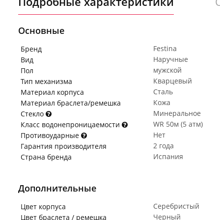
Подробные характеристики
Основные
Festina
Бренд
Наручные
Вид
мужской
Пол
Кварцевый
Тип механизма
Сталь
Материал корпуса
Кожа
Материал браслета/ремешка
Минеральное
Стекло
WR 50м (5 атм)
Класс водонепроницаемости
Нет
Противоударные
2 года
Гарантия производителя
Испания
Страна бренда
Дополнительные
Серебристый
Цвет корпуса
Черный
Цвет браслета / ремешка