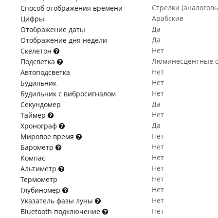
Стрелки (аналогов
Способ отображения времени
Арабские
Цифры
Да
Отображение даты
Да
Отображение дня недели
Нет
Скелетон
Люминесцентные с
Подсветка
Нет
Автоподсветка
Нет
Будильник
Нет
Будильник с вибросигналом
Да
Секундомер
Нет
Таймер
Да
Хронограф
Нет
Мировое время
Нет
Барометр
Нет
Компас
Нет
Альтиметр
Нет
Термометр
Нет
Глубиномер
Нет
Указатель фазы луны
Нет
Bluetooth подключение