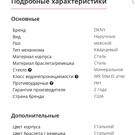
Подробные характеристики
Основные
DKNY
Бренд
Наручные
Вид
мужской
Пол
Кварцевый
Тип механизма
Сталь
Материал корпуса
Сталь
Материал браслета/ремешка
Минеральное
Стекло
WR 50м (5 атм)
Класс водонепроницаемости
Нет
Противоударные
2 года
Гарантия производителя
США
Страна бренда
Дополнительные
Стальной
Цвет корпуса
Стальной
Цвет браслета / ремешка