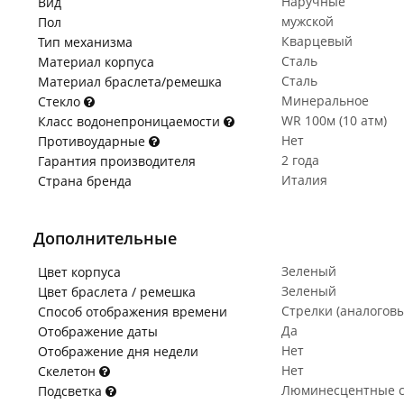
Наручные
Вид
мужской
Пол
Кварцевый
Тип механизма
Сталь
Материал корпуса
Сталь
Материал браслета/ремешка
Минеральное
Стекло
WR 100м (10 атм)
Класс водонепроницаемости
Нет
Противоударные
2 года
Гарантия производителя
Италия
Страна бренда
Дополнительные
Зеленый
Цвет корпуса
Зеленый
Цвет браслета / ремешка
Стрелки (аналогов
Способ отображения времени
Да
Отображение даты
Нет
Отображение дня недели
Нет
Скелетон
Люминесцентные с
Подсветка