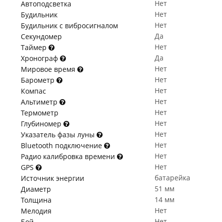
Нет
Автоподсветка
Нет
Будильник
Нет
Будильник с вибросигналом
Да
Секундомер
Нет
Таймер
Да
Хронограф
Нет
Мировое время
Нет
Барометр
Нет
Компас
Нет
Альтиметр
Нет
Термометр
Нет
Глубиномер
Нет
Указатель фазы луны
Нет
Bluetooth подключение
Нет
Радио калибровка времени
Нет
GPS
батарейка
Источник энергии
51 мм
Диаметр
14 мм
Толщина
Нет
Мелодия
Нет
Бой