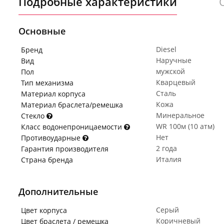
Подробные характеристики
Основные
Diesel
Бренд
Наручные
Вид
мужской
Пол
Кварцевый
Тип механизма
Сталь
Материал корпуса
Кожа
Материал браслета/ремешка
Минеральное
Стекло
WR 100м (10 атм)
Класс водонепроницаемости
Нет
Противоударные
2 года
Гарантия производителя
Италия
Страна бренда
Дополнительные
Серый
Цвет корпуса
Коричневый
Цвет браслета / ремешка