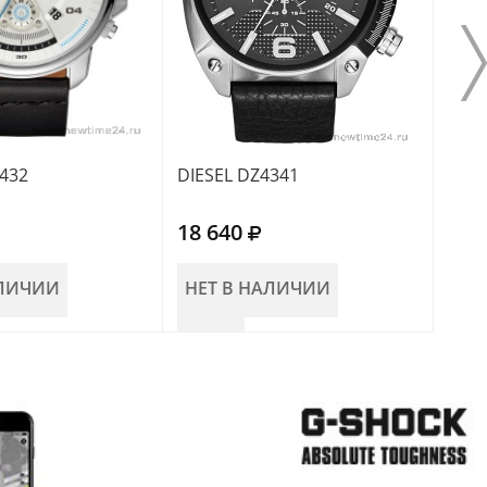
4432
DIESEL DZ4341
DIES
18 640
15 
АЛИЧИИ
НЕТ В НАЛИЧИИ
НЕ