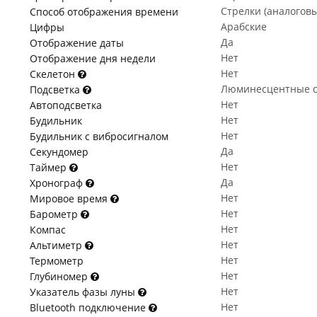
Стрелки (аналогов
Способ отображения времени
Арабские
Цифры
Да
Отображение даты
Нет
Отображение дня недели
Нет
Скелетон
Люминесцентные с
Подсветка
Нет
Автоподсветка
Нет
Будильник
Нет
Будильник с вибросигналом
Да
Секундомер
Нет
Таймер
Да
Хронограф
Нет
Мировое время
Нет
Барометр
Нет
Компас
Нет
Альтиметр
Нет
Термометр
Нет
Глубиномер
Нет
Указатель фазы луны
Нет
Bluetooth подключение