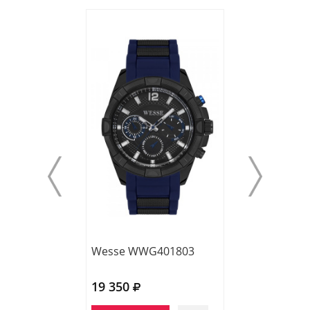
Wesse WWG401803
Wesse WWG20
19 350
14 840