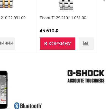
.210.22.031.00
Tissot T129.210.11.031.00
Tiss
45 610
50 
АЛИЧИИ
В КОРЗИНУ
НЕ