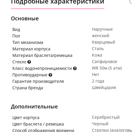
Подробные характеристики
Основные
Наручные
Вид
женский
Пол
Кварцевый
Тип механизма
Сталь
Материал корпуса
Кожа
Материал браслета/ремешка
Сапфировое
Стекло
WR 50м (5 атм)
Класс водонепроницаемости
Нет
Противоударные
2 года
Гарантия производителя
Швейцария
Страна бренда
Дополнительные
Серебристый
Цвет корпуса
Черный
Цвет браслета / ремешка
Стрелки (аналогов
Способ отображения времени