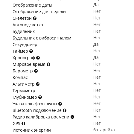
Да
Отображение даты
Нет
Отображение дня недели
Нет
Скелетон
Нет
Автоподсветка
Нет
Будильник
Нет
Будильник с вибросигналом
Да
Секундомер
Нет
Таймер
Да
Хронограф
Нет
Мировое время
Нет
Барометр
Нет
Компас
Нет
Альтиметр
Нет
Термометр
Нет
Глубиномер
Нет
Указатель фазы луны
Нет
Bluetooth подключение
Нет
Радио калибровка времени
Нет
GPS
батарейка
Источник энергии