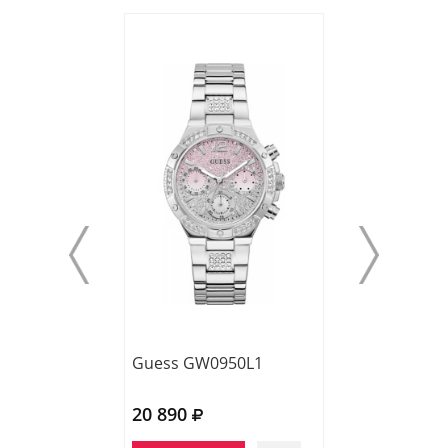
Guess GW0950L1
Wesse WWL111
20 890
16 710