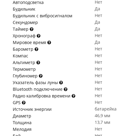
Нет
Автоподсветка
Да
Будильник
Нет
Будильник с вибросигналом
Да
Секундомер
Да
Таймер
Нет
Хронограф
Да
Мировое время
Нет
Барометр
Нет
Компас
Нет
Альтиметр
Нет
Термометр
Нет
Глубиномер
Нет
Указатель фазы луны
Нет
Bluetooth подключение
Нет
Радио калибровка времени
Нет
GPS
батарейка
Источник энергии
46,9 мм
Диаметр
13,7 мм
Толщина
Нет
Мелодия
Нет
Бой