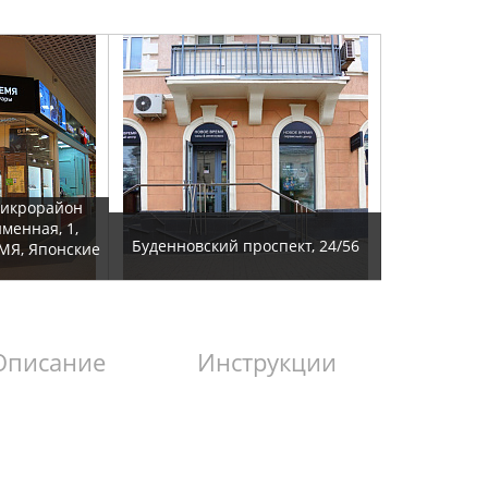
микрорайон
йменная, 1,
Буденновский проспект, 24/56
МЯ, Японские
Описание
Инструкции