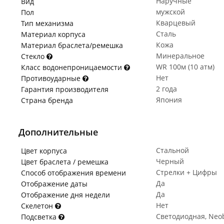
Наручные
Вид
мужской
Пол
Кварцевый
Тип механизма
Сталь
Материал корпуса
Кожа
Материал браслета/ремешка
Минеральное
Стекло
WR 100м (10 атм)
Класс водонепроницаемости
Нет
Противоударные
2 года
Гарантия производителя
Япония
Страна бренда
Дополнительные
Стальной
Цвет корпуса
Черный
Цвет браслета / ремешка
Стрелки + Цифры
Способ отображения времени
Да
Отображение даты
Да
Отображение дня недели
Нет
Скелетон
Светодиодная, Neob
Подсветка