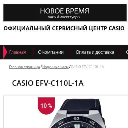
ОФИЦИАЛЬНЫЙ СЕРВИСНЫЙ ЦЕНТР CASIO
Главная
О компании
Оплата и доставка
Главная страница
Наручные часы
CASIO EFV-C110L-1A
CASIO EFV-C110L-1A
10 %