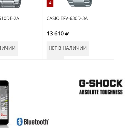
610DE-2A
CASIO EFV-630D-3A
CASI
13 610
14 
АЛИЧИИ
НЕТ В НАЛИЧИИ
НЕ