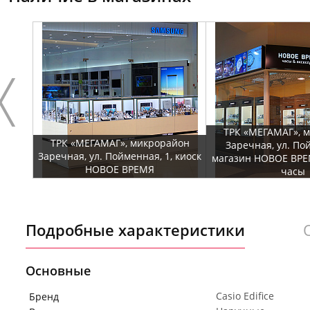
ТРК «МЕГАМАГ», 
ТРК «МЕГАМАГ», микрорайон
Заречная, ул. По
Заречная, ул. Пойменная, 1, киоск
магазин НОВОЕ ВРЕ
НОВОЕ ВРЕМЯ
часы
Подробные характеристики
Основные
Casio Edifice
Бренд