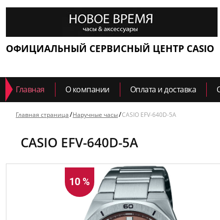
ОФИЦИАЛЬНЫЙ СЕРВИСНЫЙ ЦЕНТР CASIO
Главная
О компании
Оплата и доставка
Главная страница
Наручные часы
CASIO EFV-640D-5A
CASIO EFV-640D-5A
10 %