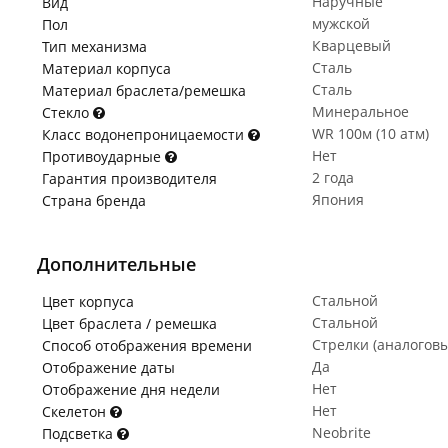
Наручные
Вид
мужской
Пол
Кварцевый
Тип механизма
Сталь
Материал корпуса
Сталь
Материал браслета/ремешка
Минеральное
Стекло
WR 100м (10 атм)
Класс водонепроницаемости
Нет
Противоударные
2 года
Гарантия производителя
Япония
Страна бренда
Дополнительные
Стальной
Цвет корпуса
Стальной
Цвет браслета / ремешка
Стрелки (аналогов
Способ отображения времени
Да
Отображение даты
Нет
Отображение дня недели
Нет
Скелетон
Neobrite
Подсветка