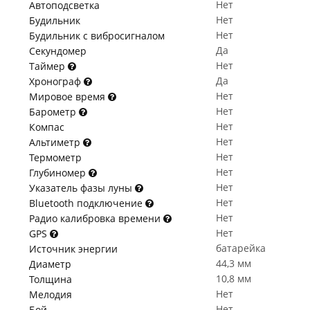
Нет
Автоподсветка
Нет
Будильник
Нет
Будильник с вибросигналом
Да
Секундомер
Нет
Таймер
Да
Хронограф
Нет
Мировое время
Нет
Барометр
Нет
Компас
Нет
Альтиметр
Нет
Термометр
Нет
Глубиномер
Нет
Указатель фазы луны
Нет
Bluetooth подключение
Нет
Радио калибровка времени
Нет
GPS
батарейка
Источник энергии
44,3 мм
Диаметр
10,8 мм
Толщина
Нет
Мелодия
Нет
Бой