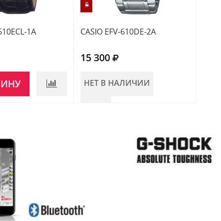
610ECL-1A
CASIO EFV-610DE-2A
CASI
15 300
17 
ЗИНУ
НЕТ В НАЛИЧИИ
НЕ