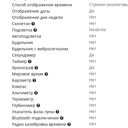
Стрелки (аналогов
Способ отображения времени
Да
Отображение даты
Нет
Отображение дня недели
Нет
Скелетон
Neobrite
Подсветка
Нет
Автоподсветка
Нет
Будильник
Нет
Будильник с вибросигналом
Да
Секундомер
Нет
Таймер
Да
Хронограф
Нет
Мировое время
Нет
Барометр
Нет
Компас
Нет
Альтиметр
Нет
Термометр
Нет
Глубиномер
Нет
Указатель фазы луны
Нет
Bluetooth подключение
Нет
Радио калибровка времени