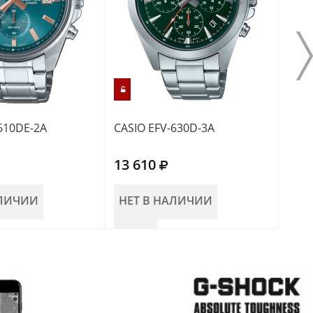
610DE-2A
CASIO EFV-630D-3A
CASI
13 610
14 
АЛИЧИИ
НЕТ В НАЛИЧИИ
НЕ