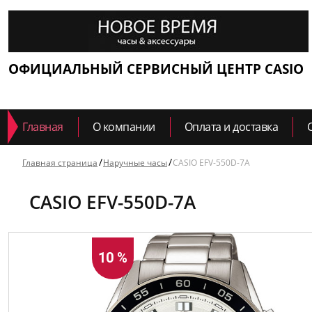
ОФИЦИАЛЬНЫЙ СЕРВИСНЫЙ ЦЕНТР CASIO
Главная
О компании
Оплата и доставка
Главная страница
Наручные часы
CASIO EFV-550D-7A
CASIO EFV-550D-7A
10 %