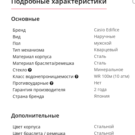
Подробные характеристики
Основные
Casio Edifice
Бренд
Наручные
Вид
мужской
Пол
Кварцевый
Тип механизма
Сталь
Материал корпуса
Сталь
Материал браслета/ремешка
Минеральное
Стекло
WR 100м (10 атм)
Класс водонепроницаемости
Нет
Противоударные
2 года
Гарантия производителя
Япония
Страна бренда
Дополнительные
Стальной
Цвет корпуса
Стальной
Цвет браслета / ремешка