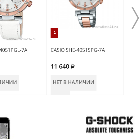
-4051PGL-7A
CASIO SHE-4051SPG-7A
CASI
11 640
8 9
АЛИЧИИ
НЕТ В НАЛИЧИИ
НЕ