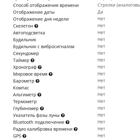
Стрелки (аналогов
Способ отображения времени
Да
Отображение даты
Нет
Отображение дня недели
Нет
Скелетон
Нет
Автоподсветка
Нет
Будильник
Нет
Будильник с вибросигналом
Нет
Секундомер
Нет
Таймер
Нет
Хронограф
Нет
Мировое время
Нет
Барометр
Нет
Компас
Нет
Альтиметр
Нет
Термометр
Нет
Глубиномер
Нет
Указатель фазы луны
Нет
Bluetooth подключение
Нет
Радио калибровка времени
Нет
GPS