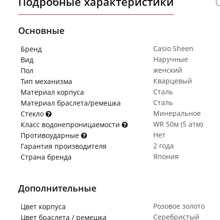
Подробные характеристики
Основные
Casio Sheen
Бренд
Наручные
Вид
женский
Пол
Кварцевый
Тип механизма
Сталь
Материал корпуса
Сталь
Материал браслета/ремешка
Минеральное
Стекло
WR 50м (5 атм)
Класс водонепроницаемости
Нет
Противоударные
2 года
Гарантия производителя
Япония
Страна бренда
Дополнительные
Розовое золото
Цвет корпуса
Серебристый
Цвет браслета / ремешка