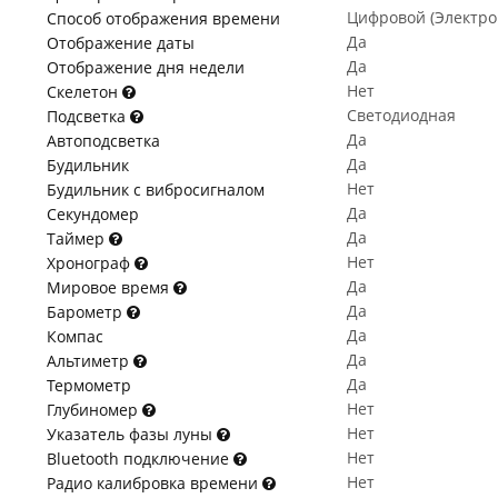
Цифровой (Электр
Способ отображения времени
Да
Отображение даты
Да
Отображение дня недели
Нет
Скелетон
Светодиодная
Подсветка
Да
Автоподсветка
Да
Будильник
Нет
Будильник с вибросигналом
Да
Секундомер
Да
Таймер
Нет
Хронограф
Да
Мировое время
Да
Барометр
Да
Компас
Да
Альтиметр
Да
Термометр
Нет
Глубиномер
Нет
Указатель фазы луны
Нет
Bluetooth подключение
Нет
Радио калибровка времени