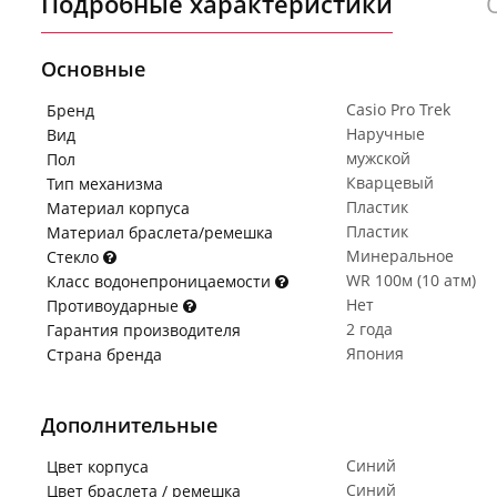
Подробные характеристики
Основные
Casio Pro Trek
Бренд
Наручные
Вид
мужской
Пол
Кварцевый
Тип механизма
Пластик
Материал корпуса
Пластик
Материал браслета/ремешка
Минеральное
Стекло
WR 100м (10 атм)
Класс водонепроницаемости
Нет
Противоударные
2 года
Гарантия производителя
Япония
Страна бренда
Дополнительные
Синий
Цвет корпуса
Синий
Цвет браслета / ремешка