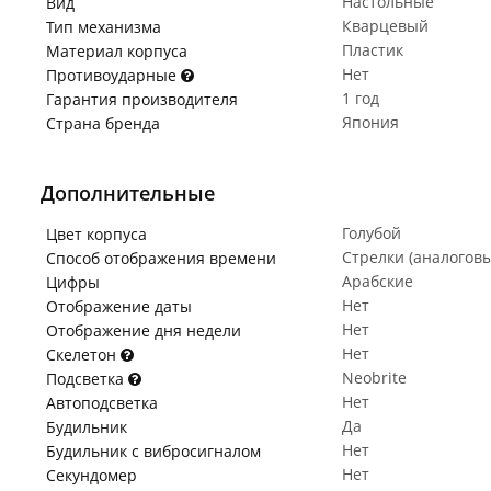
Настольные
Вид
Кварцевый
Тип механизма
Пластик
Материал корпуса
Нет
Противоударные
1 год
Гарантия производителя
Япония
Страна бренда
Дополнительные
Голубой
Цвет корпуса
Стрелки (аналогов
Способ отображения времени
Арабские
Цифры
Нет
Отображение даты
Нет
Отображение дня недели
Нет
Скелетон
Neobrite
Подсветка
Нет
Автоподсветка
Да
Будильник
Нет
Будильник с вибросигналом
Нет
Секундомер