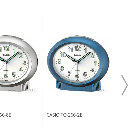
66-8E
CASIO TQ-266-2E
CASI