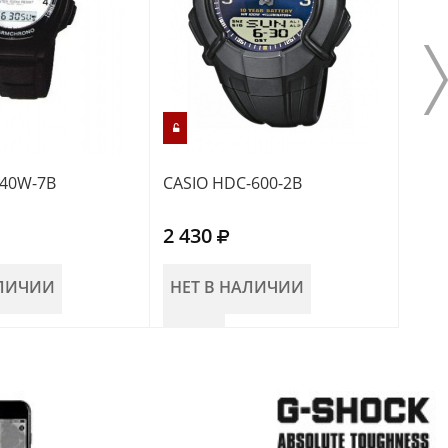
140W-7B
CASIO HDC-600-2B
CASI
2 430
1 9
АЛИЧИИ
НЕТ В НАЛИЧИИ
НЕ