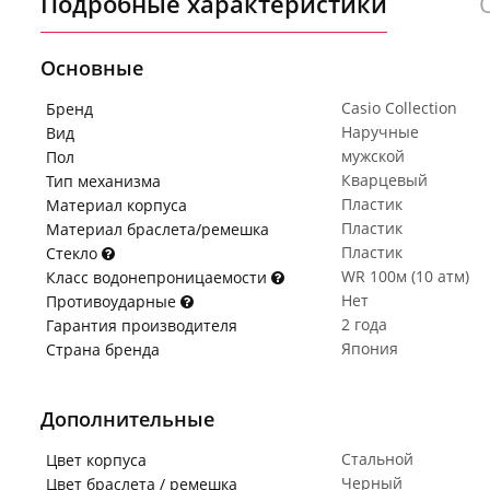
Подробные характеристики
Основные
Casio Collection
Бренд
Наручные
Вид
мужской
Пол
Кварцевый
Тип механизма
Пластик
Материал корпуса
Пластик
Материал браслета/ремешка
Пластик
Стекло
WR 100м (10 атм)
Класс водонепроницаемости
Нет
Противоударные
2 года
Гарантия производителя
Япония
Страна бренда
Дополнительные
Стальной
Цвет корпуса
Черный
Цвет браслета / ремешка