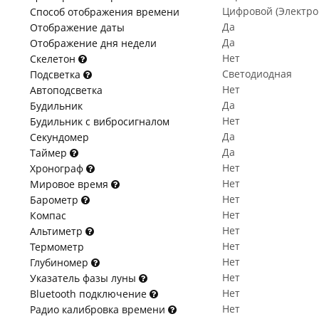
Цифровой (Электр
Способ отображения времени
Да
Отображение даты
Да
Отображение дня недели
Нет
Скелетон
Светодиодная
Подсветка
Нет
Автоподсветка
Да
Будильник
Нет
Будильник с вибросигналом
Да
Секундомер
Да
Таймер
Нет
Хронограф
Нет
Мировое время
Нет
Барометр
Нет
Компас
Нет
Альтиметр
Нет
Термометр
Нет
Глубиномер
Нет
Указатель фазы луны
Нет
Bluetooth подключение
Нет
Радио калибровка времени