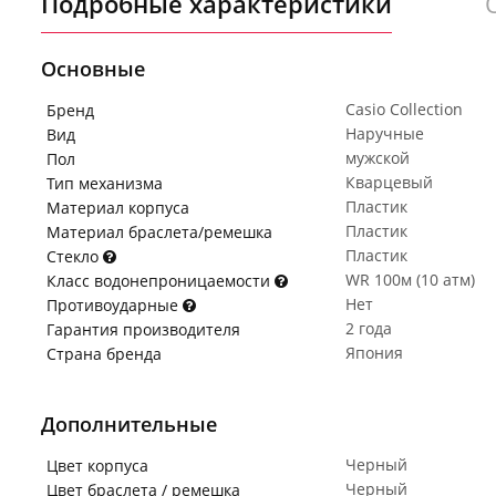
Подробные характеристики
Основные
Casio Collection
Бренд
Наручные
Вид
мужской
Пол
Кварцевый
Тип механизма
Пластик
Материал корпуса
Пластик
Материал браслета/ремешка
Пластик
Стекло
WR 100м (10 атм)
Класс водонепроницаемости
Нет
Противоударные
2 года
Гарантия производителя
Япония
Страна бренда
Дополнительные
Черный
Цвет корпуса
Черный
Цвет браслета / ремешка