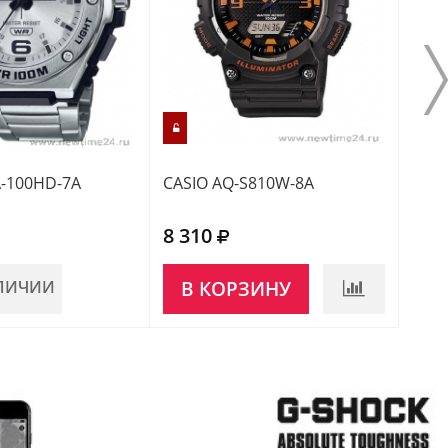
-100HD-7A
CASIO AQ-S810W-8A
CASI
8 310
10 
АЛИЧИИ
В КОРЗИНУ
В