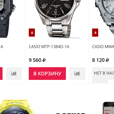
1A
CASIO MTP-1384D-1A
CASIO MWA
9 560
8 120
В КОРЗИНУ
НЕТ В Н