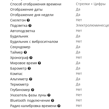
Стрелки + Цифры
Способ отображения времени
Да
Отображение даты
Да
Отображение дня недели
Нет
Скелетон
Электролюминесце
Подсветка
Нет
Автоподсветка
Да
Будильник
Нет
Будильник с вибросигналом
Да
Секундомер
Да
Таймер
Нет
Хронограф
Да
Мировое время
Да
Барометр
Нет
Компас
Да
Альтиметр
Да
Термометр
Нет
Глубиномер
Нет
Указатель фазы луны
Нет
Bluetooth подключение
Нет
Радио калибровка времени