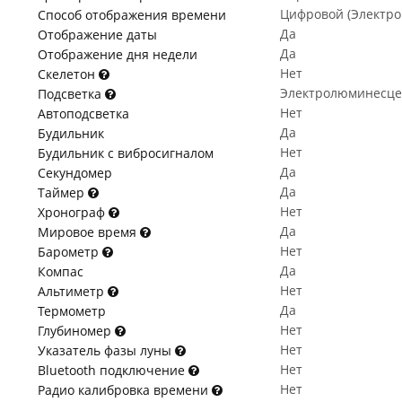
Цифровой (Электр
Способ отображения времени
Да
Отображение даты
Да
Отображение дня недели
Нет
Скелетон
Электролюминесце
Подсветка
Нет
Автоподсветка
Да
Будильник
Нет
Будильник с вибросигналом
Да
Секундомер
Да
Таймер
Нет
Хронограф
Да
Мировое время
Нет
Барометр
Да
Компас
Нет
Альтиметр
Да
Термометр
Нет
Глубиномер
Нет
Указатель фазы луны
Нет
Bluetooth подключение
Нет
Радио калибровка времени