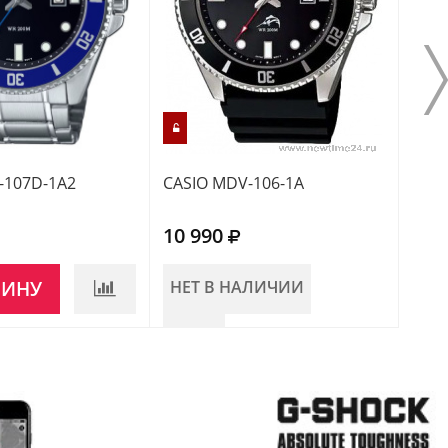
-107D-1A2
CASIO MDV-106-1A
CASI
10 990
12 
ЗИНУ
НЕТ В НАЛИЧИИ
НЕ