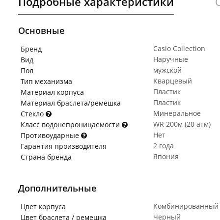
Подробные характеристики
Основные
Casio Collection
Бренд
Наручные
Вид
мужской
Пол
Кварцевый
Тип механизма
Пластик
Материал корпуса
Пластик
Материал браслета/ремешка
Минеральное
Стекло
WR 200м (20 атм)
Класс водонепроницаемости
Нет
Противоударные
2 года
Гарантия производителя
Япония
Страна бренда
Дополнительные
Комбинированный
Цвет корпуса
Черный
Цвет браслета / ремешка