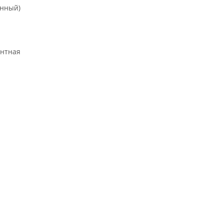
онный)
нтная