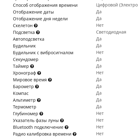
Цифровой (Электр
Способ отображения времени
Да
Отображение даты
Да
Отображение дня недели
Нет
Скелетон
Светодиодная
Подсветка
Да
Автоподсветка
Да
Будильник
Нет
Будильник с вибросигналом
Да
Секундомер
Да
Таймер
Нет
Хронограф
Да
Мировое время
Да
Барометр
Да
Компас
Да
Альтиметр
Да
Термометр
Нет
Глубиномер
Нет
Указатель фазы луны
Нет
Bluetooth подключение
Нет
Радио калибровка времени