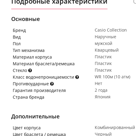
Подробные характеристики
Основные
Casio Collection
Бренд
Наручные
Вид
мужской
Пол
Кварцевый
Тип механизма
Пластик
Материал корпуса
Пластик
Материал браслета/ремешка
Пластик
Стекло
WR 100м (10 атм)
Класс водонепроницаемости
Нет
Противоударные
2 года
Гарантия производителя
Япония
Страна бренда
Дополнительные
Комбинированный
Цвет корпуса
Черный
Цвет браслета / ремешка