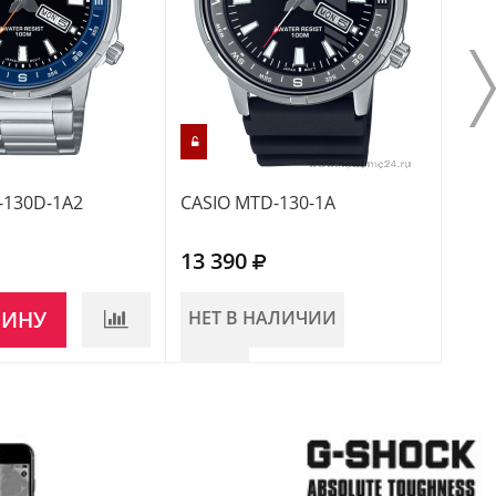
-130D-1A2
CASIO MTD-130-1A
CASI
13 390
12 
ЗИНУ
НЕТ В НАЛИЧИИ
НЕ