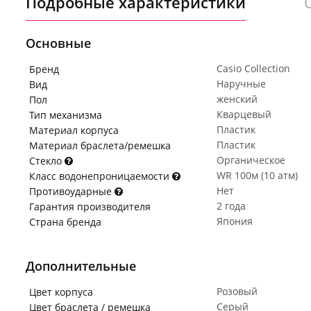
Подробные характеристики
Основные
Casio Collection
Бренд
Наручные
Вид
женский
Пол
Кварцевый
Тип механизма
Пластик
Материал корпуса
Пластик
Материал браслета/ремешка
Органическое
Стекло
WR 100м (10 атм)
Класс водонепроницаемости
Нет
Противоударные
2 года
Гарантия производителя
Япония
Страна бренда
Дополнительные
Розовый
Цвет корпуса
Серый
Цвет браслета / ремешка