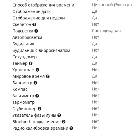
Цифровой (Электр
Способ отображения времени
Да
Отображение даты
Да
Отображение дня недели
Нет
Скелетон
Светодиодная
Подсветка
Нет
Автоподсветка
Да
Будильник
Нет
Будильник с вибросигналом
Да
Секундомер
Да
Таймер
Нет
Хронограф
Да
Мировое время
Нет
Барометр
Нет
Компас
Нет
Альтиметр
Нет
Термометр
Нет
Глубиномер
Нет
Указатель фазы луны
Нет
Bluetooth подключение
Нет
Радио калибровка времени