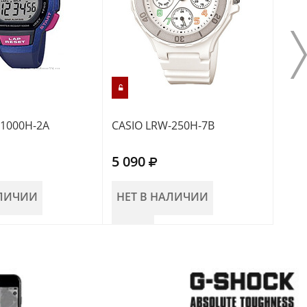
-1000H-2A
CASIO LRW-250H-7B
CASI
5 090
5 0
АЛИЧИИ
НЕТ В НАЛИЧИИ
НЕ