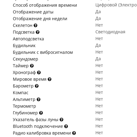
Цифровой (Электр
Способ отображения времени
Да
Отображение даты
Да
Отображение дня недели
Нет
Скелетон
Светодиодная
Подсветка
Нет
Автоподсветка
Да
Будильник
Нет
Будильник с вибросигналом
Да
Секундомер
Нет
Таймер
Нет
Хронограф
Нет
Мировое время
Нет
Барометр
Нет
Компас
Нет
Альтиметр
Нет
Термометр
Нет
Глубиномер
Нет
Указатель фазы луны
Нет
Bluetooth подключение
Нет
Радио калибровка времени