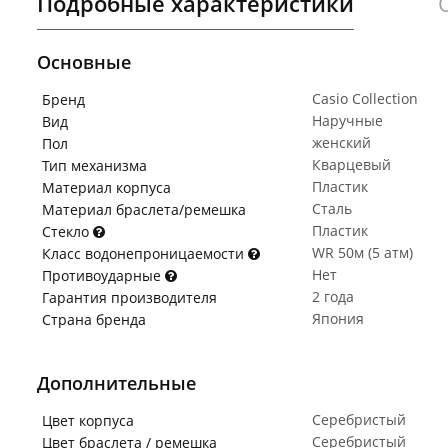
Подробные характеристики
Основные
Casio Collection
Бренд
Наручные
Вид
женский
Пол
Кварцевый
Тип механизма
Пластик
Материал корпуса
Сталь
Материал браслета/ремешка
Пластик
Стекло
WR 50м (5 атм)
Класс водонепроницаемости
Нет
Противоударные
2 года
Гарантия производителя
Япония
Страна бренда
Дополнительные
Серебристый
Цвет корпуса
Серебристый
Цвет браслета / ремешка