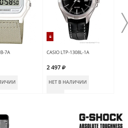
9B-7A
CASIO LTP-1308L-1A
CASI
2 497
2 5
АЛИЧИИ
НЕТ В НАЛИЧИИ
НЕ