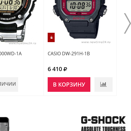
2000WD-1A
CASIO DW-291H-1B
CASI
6 410
5 9
АЛИЧИИ
В КОРЗИНУ
НЕ