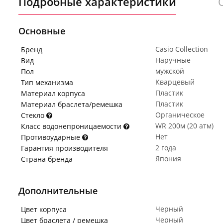
Подробные характеристики
Основные
Casio Collection
Бренд
Наручные
Вид
мужской
Пол
Кварцевый
Тип механизма
Пластик
Материал корпуса
Пластик
Материал браслета/ремешка
Органическое
Стекло
WR 200м (20 атм)
Класс водонепроницаемости
Нет
Противоударные
2 года
Гарантия производителя
Япония
Страна бренда
Дополнительные
Черный
Цвет корпуса
Черный
Цвет браслета / ремешка