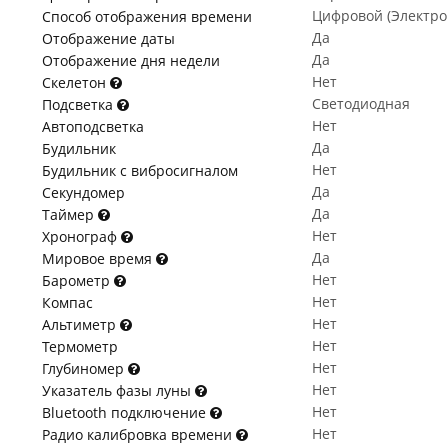
Цифровой (Электр
Способ отображения времени
Да
Отображение даты
Да
Отображение дня недели
Нет
Скелетон
Светодиодная
Подсветка
Нет
Автоподсветка
Да
Будильник
Нет
Будильник с вибросигналом
Да
Секундомер
Да
Таймер
Нет
Хронограф
Да
Мировое время
Нет
Барометр
Нет
Компас
Нет
Альтиметр
Нет
Термометр
Нет
Глубиномер
Нет
Указатель фазы луны
Нет
Bluetooth подключение
Нет
Радио калибровка времени