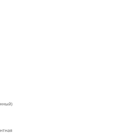
онный)
нтная