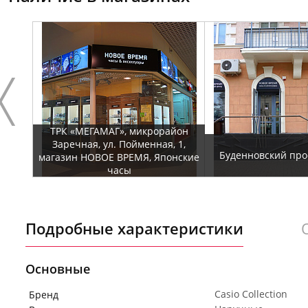
ТРК «МЕГАМАГ», микрорайон
Заречная, ул. Пойменная, 1,
Буденновский прос
магазин НОВОЕ ВРЕМЯ, Японские
часы
Подробные характеристики
Основные
Casio Collection
Бренд