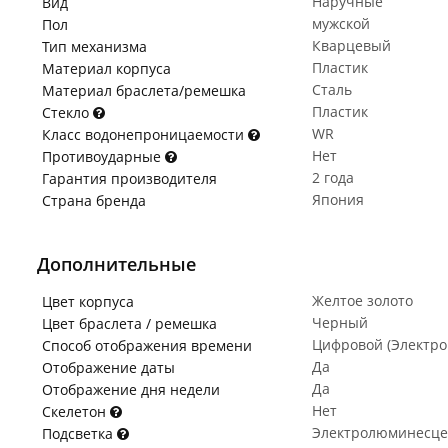
Наручные
Вид
мужской
Пол
Кварцевый
Тип механизма
Пластик
Материал корпуса
Сталь
Материал браслета/ремешка
Пластик
Стекло
WR
Класс водонепроницаемости
Нет
Противоударные
2 года
Гарантия производителя
Япония
Страна бренда
Дополнительные
Желтое золото
Цвет корпуса
Черный
Цвет браслета / ремешка
Цифровой (Электр
Способ отображения времени
Да
Отображение даты
Да
Отображение дня недели
Нет
Скелетон
Электролюминесце
Подсветка