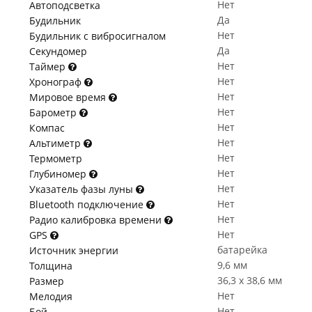
Нет
Автоподсветка
Да
Будильник
Нет
Будильник с вибросигналом
Да
Секундомер
Нет
Таймер
Нет
Хронограф
Нет
Мировое время
Нет
Барометр
Нет
Компас
Нет
Альтиметр
Нет
Термометр
Нет
Глубиномер
Нет
Указатель фазы луны
Нет
Bluetooth подключение
Нет
Радио калибровка времени
Нет
GPS
батарейка
Источник энергии
9,6 мм
Толщина
36,3 x 38,6 мм
Размер
Нет
Мелодия
Нет
Бой