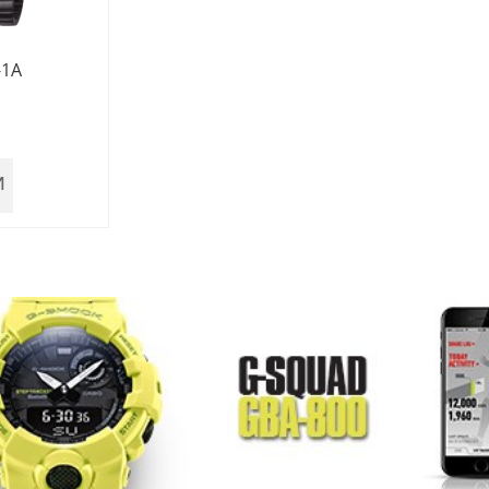
-1A
И