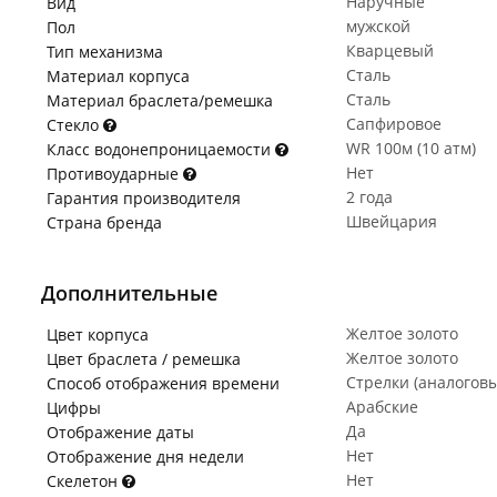
Наручные
Вид
мужской
Пол
Кварцевый
Тип механизма
Сталь
Материал корпуса
Сталь
Материал браслета/ремешка
Сапфировое
Стекло
WR 100м (10 атм)
Класс водонепроницаемости
Нет
Противоударные
2 года
Гарантия производителя
Швейцария
Страна бренда
Дополнительные
Желтое золото
Цвет корпуса
Желтое золото
Цвет браслета / ремешка
Стрелки (аналогов
Способ отображения времени
Арабские
Цифры
Да
Отображение даты
Нет
Отображение дня недели
Нет
Скелетон