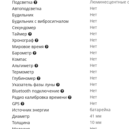
Люминесцентные с
Подсветка
Нет
Автоподсветка
Нет
Будильник
Нет
Будильник с вибросигналом
Нет
Секундомер
Нет
Таймер
Нет
Хронограф
Нет
Мировое время
Нет
Барометр
Нет
Компас
Нет
Альтиметр
Нет
Термометр
Нет
Глубиномер
Нет
Указатель фазы луны
Нет
Bluetooth подключение
Нет
Радио калибровка времени
Нет
GPS
батарейка
Источник энергии
41 мм
Диаметр
10 мм
Толщина
Нет
Мелодия