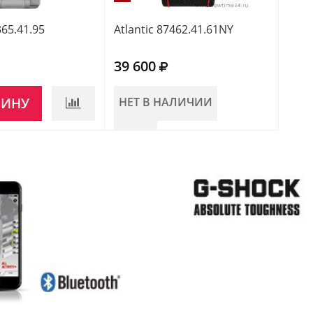
365.41.95
Atlantic 87462.41.61NY
Atla
39 600
43 
ЗИНУ
НЕТ В НАЛИЧИИ
НЕ