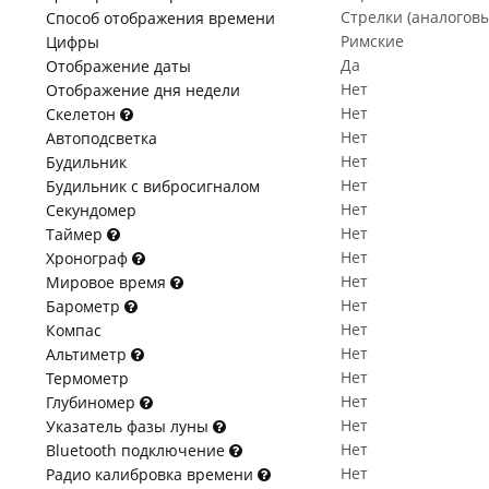
Стрелки (аналогов
Способ отображения времени
Римские
Цифры
Да
Отображение даты
Нет
Отображение дня недели
Нет
Скелетон
Нет
Автоподсветка
Нет
Будильник
Нет
Будильник с вибросигналом
Нет
Секундомер
Нет
Таймер
Нет
Хронограф
Нет
Мировое время
Нет
Барометр
Нет
Компас
Нет
Альтиметр
Нет
Термометр
Нет
Глубиномер
Нет
Указатель фазы луны
Нет
Bluetooth подключение
Нет
Радио калибровка времени