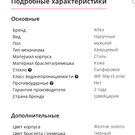
Подробные характеристики
Основные
Alfex
Бренд
Наручные
Вид
мужской
Пол
Кварцевый
Тип механизма
Сталь
Материал корпуса
Кожа
Материал браслета/ремешка
Сапфировое
Стекло
WR 30м (3 атм)
Класс водонепроницаемости
Нет
Противоударные
2 года
Гарантия производителя
Швейцария
Страна бренда
Дополнительные
Желтое золото
Цвет корпуса
Черный
Цвет браслета / ремешка