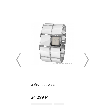
Alfex 5686/770
Alfex 5731/023
24 299
18 150