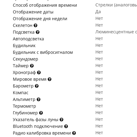
Стрелки (аналогов
Способ отображения времени
Да
Отображение даты
Нет
Отображение дня недели
Нет
Скелетон
Люминесцентные с
Подсветка
Нет
Автоподсветка
Нет
Будильник
Нет
Будильник с вибросигналом
Нет
Секундомер
Нет
Таймер
Нет
Хронограф
Нет
Мировое время
Нет
Барометр
Нет
Компас
Нет
Альтиметр
Нет
Термометр
Нет
Глубиномер
Нет
Указатель фазы луны
Нет
Bluetooth подключение
Нет
Радио калибровка времени