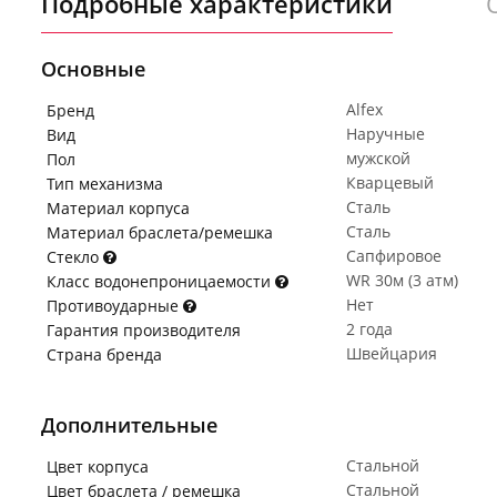
Подробные характеристики
Основные
Alfex
Бренд
Наручные
Вид
мужской
Пол
Кварцевый
Тип механизма
Сталь
Материал корпуса
Сталь
Материал браслета/ремешка
Сапфировое
Стекло
WR 30м (3 атм)
Класс водонепроницаемости
Нет
Противоударные
2 года
Гарантия производителя
Швейцария
Страна бренда
Дополнительные
Стальной
Цвет корпуса
Стальной
Цвет браслета / ремешка