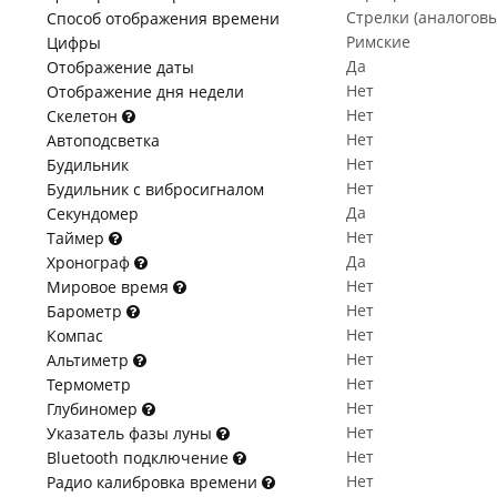
Стрелки (аналогов
Способ отображения времени
Римские
Цифры
Да
Отображение даты
Нет
Отображение дня недели
Нет
Скелетон
Нет
Автоподсветка
Нет
Будильник
Нет
Будильник с вибросигналом
Да
Секундомер
Нет
Таймер
Да
Хронограф
Нет
Мировое время
Нет
Барометр
Нет
Компас
Нет
Альтиметр
Нет
Термометр
Нет
Глубиномер
Нет
Указатель фазы луны
Нет
Bluetooth подключение
Нет
Радио калибровка времени