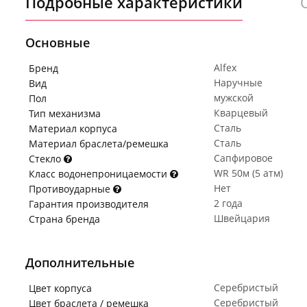
Подробные характеристики
Основные
Alfex
Бренд
Наручные
Вид
мужской
Пол
Кварцевый
Тип механизма
Сталь
Материал корпуса
Сталь
Материал браслета/ремешка
Сапфировое
Стекло
WR 50м (5 атм)
Класс водонепроницаемости
Нет
Противоударные
2 года
Гарантия производителя
Швейцария
Страна бренда
Дополнительные
Серебристый
Цвет корпуса
Серебристый
Цвет браслета / ремешка